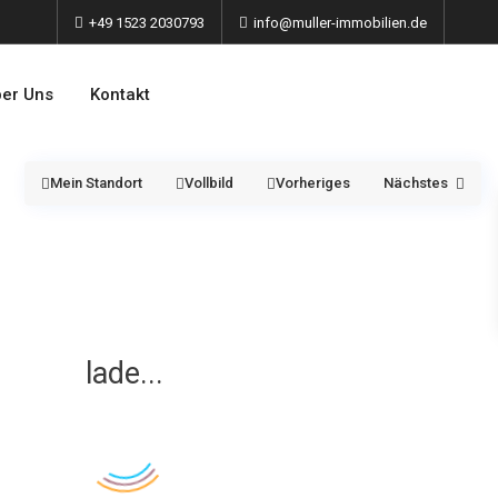
+49 1523 2030793
info@muller-immobilien.de
er Uns
Kontakt
Mein Standort
Vollbild
Vorheriges
Nächstes
lade...